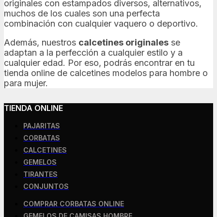
originales con estampados diversos, alternativos,
muchos de los cuales son una perfecta
combinación con cualquier vaquero o deportivo.
Además, nuestros
calcetines originales
se
adaptan a la perfección a cualquier estilo y a
cualquier edad. Por eso, podrás encontrar en tu
tienda online de calcetines modelos para hombre o
para mujer.
TIENDA ONLINE
PAJARITAS
CORBATAS
CALCETINES
GEMELOS
TIRANTES
CONJUNTOS
COMPRAR CORBATAS ONLINE
GEMELOS DE CAMISAS HOMBRE