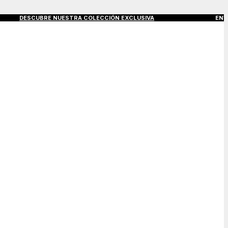
DESCUBRE NUESTRA COLECCIÓN EXCLUSIVA
ENVÍOS GRATIS A 