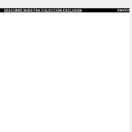
UBRE NUESTRA COLECCIÓN EXCLUSIVA
ENVÍOS GRATIS A TO