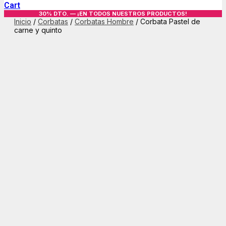
Cart
30% DTO. — ¡EN TODOS NUESTROS PRODUCTOS!
Inicio
/
Corbatas
/
Corbatas Hombre
/ Corbata Pastel de
carne y quinto