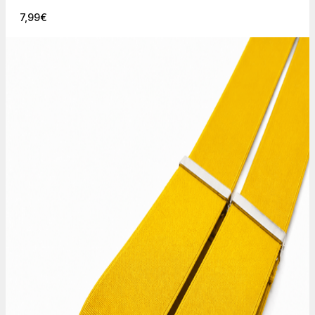
7,99
€